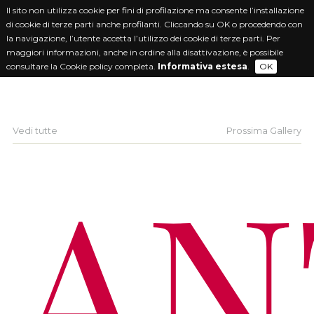
Il sito non utilizza cookie per fini di profilazione ma consente l’installazione
di cookie di terze parti anche profilanti. Cliccando su OK o procedendo con
la navigazione, l’utente accetta l’utilizzo dei cookie di terze parti. Per
maggiori informazioni, anche in ordine alla disattivazione, è possibile
consultare la Cookie policy completa.
Informativa estesa
.
OK
Vedi tutte
Prossima Gallery
AN