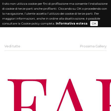
Il sito non utilizza cookie per fini di profilazione ma consente l’installazione
di cookie di terze parti anche profilanti. Cliccando su OK o procedendo con
la navigazione, l’utente accetta l’utilizzo dei cookie di terze parti. Per
maggiori informazioni, anche in ordine alla disattivazione, è possibile
consultare la Cookie policy completa.
Informativa estesa
.
OK
Vedi tutte
Prossima Gallery
FA