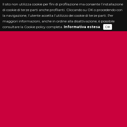
Il sito non utilizza cookie per fini di profilazione ma consente l’installazione
di cookie di terze parti anche profilanti. Cliccando su OK o procedendo con
la navigazione, l’utente accetta l’utilizzo dei cookie di terze parti. Per
maggiori informazioni, anche in ordine alla disattivazione, è possibile
consultare la Cookie policy completa.
Informativa estesa
.
OK