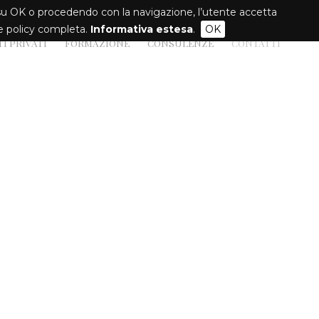
ndo su OK o procedendo con la navigazione, l’utente accetta
kie policy completa.
Informativa estesa
.
OK
I PRIVATI
FORMAZIONE
CONSULENZE
CONTATTI