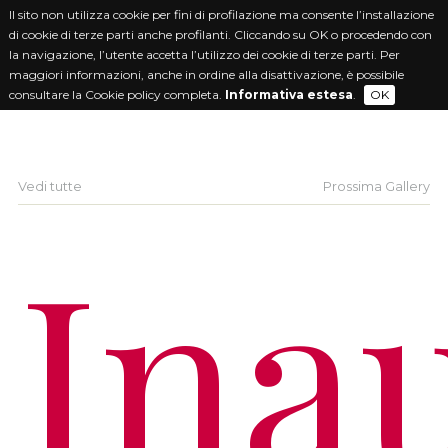
Il sito non utilizza cookie per fini di profilazione ma consente l’installazione
di cookie di terze parti anche profilanti. Cliccando su OK o procedendo con
la navigazione, l’utente accetta l’utilizzo dei cookie di terze parti. Per
maggiori informazioni, anche in ordine alla disattivazione, è possibile
consultare la Cookie policy completa.
Informativa estesa
.
OK
Vedi tutte
Prossima Gallery
Ina