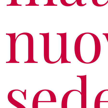
nuo
sed