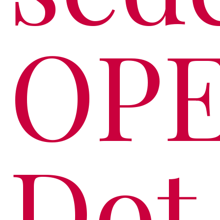
OP
Dot