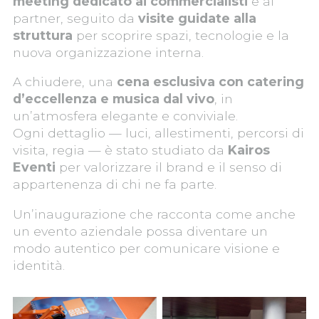
meeting dedicato ai commercialisti
e ai
partner, seguito da
visite guidate alla
struttura
per scoprire spazi, tecnologie e la
nuova organizzazione interna.
A chiudere, una
cena esclusiva con catering
d’eccellenza e musica dal vivo
, in
un’atmosfera elegante e conviviale.
Ogni dettaglio — luci, allestimenti, percorsi di
visita, regia — è stato studiato da
Kairos
Eventi
per valorizzare il brand e il senso di
appartenenza di chi ne fa parte.
Un’inaugurazione che racconta come anche
un evento aziendale possa diventare un
modo autentico per comunicare visione e
identità.