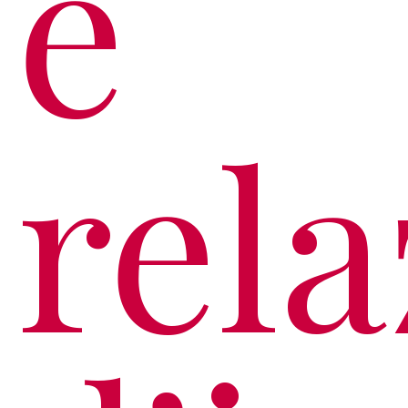
e
rela