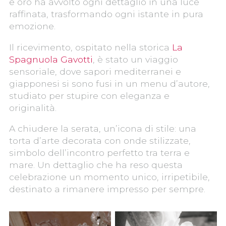
e oro ha avvolto ogni dettaglio in una luce
raffinata, trasformando ogni istante in pura
emozione.
Il ricevimento, ospitato nella storica
La
Spagnuola Gavotti
, è stato un viaggio
sensoriale, dove sapori mediterranei e
giapponesi si sono fusi in un menu d’autore,
studiato per stupire con eleganza e
originalità.
A chiudere la serata, un’icona di stile: una
torta d’arte decorata con onde stilizzate,
simbolo dell’incontro perfetto tra terra e
mare. Un dettaglio che ha reso questa
celebrazione un momento unico, irripetibile,
destinato a rimanere impresso per sempre.