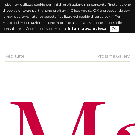
Il sito non utilizza cookie per fini di profilazione ma consente l’installazione
di cookie di terze parti anche profilanti. Cliccando su OK o procedendo con
la navigazione, l’utente accetta l’utilizzo dei cookie di terze parti. Per
maggiori informazioni, anche in ordine alla disattivazione, è possibile
consultare la Cookie policy completa.
Informativa estesa
.
OK
Vedi tutte
Prossima Gallery