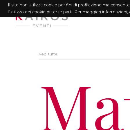
Il sito non utilizza cookie per fini di profilazione ma consent
l’utilizzo dei cookie di terze parti. Per maggiori informazioni
Vedi tutte
Ma
V