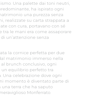
ismo. Una palette dai toni neutri,
 predominante, ha ispirato ogni
 matrimonio una purezza senza
i, realizzate su carta strappata a
late con cura, portavano con sé
le tra le mani era come assaporare
re di un’attenzione senza
tata la cornice perfetta per due
: dal matrimonio immerso nella
o al brunch conclusivo, ogni
un equilibrio perfetto tra
za. Una celebrazione dove ogni
ogni momento è diventato parte di
in una terra che ha saputo
l meraviglioso Monferrato.