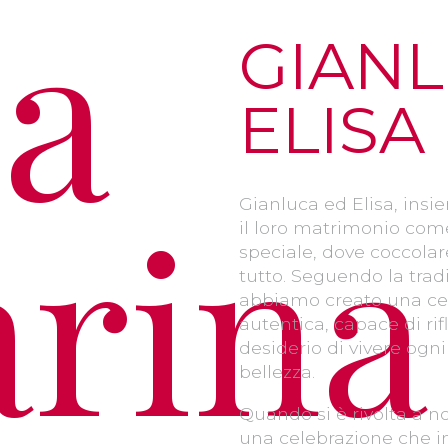
la
GIANL
ELISA
arina
Gianluca ed Elisa, insi
il loro matrimonio come
speciale, dove coccolare
tutto. Seguendo la tra
abbiamo creato una cel
autentica, capace di rifl
desiderio di vivere og
bellezza.
Quando si è rivolta a no
una celebrazione che in