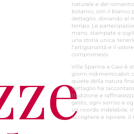
naturale e del romantic
botanici, con il bianco
dettaglio, donando al
tempo. Le partecipazion
mano, stampate e sigil
una storia unica: tener
l’artigianalità e il valo
zze
compromessi.
Villa Sparina a Gavi è s
giorni indimenticabili
quiete della natura fin
dettaglio ha raccontato 
tradizione e raffinatez
gesto, ogni sorriso e 
un ricordo indelebile, 
accogliere e ispirare, i